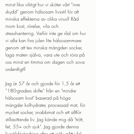
minst lika viktigt hur vi sköter vårt ”inre 
skydd” genom hälsosam livsstil för att 
minska effekterna av olika virus? Råd 
inom kost, rörelse, vila och 
stresshantering. Varför inte ge råd om hur 
vi alla kan fira julen lite hälsosammare 
genom att tex minska mängden socker, 
laga maten själva, vara ute och röra på 
oss minst en timma om dagen och sova 
ordentligt?
Jag är 57 år och gjorde för 1,5 år ett 
”180-graders skifte” från en "mindre 
hälsosam kost" baserad på höga 
mängder kolhydrater, processad mat, för 
mycket socker, snabbmat och ett alltför 
stillasittande liv. Jag kände mig då "trött, 
fet, 55+ och sjuk". Jag gjorde denna 
livsstilsförändring efter att själv gått i fel 