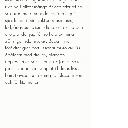
riktning i alltför många år och efter att ha 
växt upp med mängder av "obotliga" 
sjukdomar i min släkt som psoriasis, 
ledgångsreumatism, diabetes, astma och 
allergier där jag fått se flera av mina 
släktingar lida mycket. Båda mina 
föräldrar gick bort i senare delen av 70-
årsåldern med strokes, diabetes, 
depressioner, värk mm vilket jag är säker 
på till stor del var kopplat till deras livsstil 
främst avseende rökning, ohälsosam kost 
och för lite motion