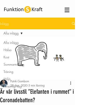
Inlägg
Alla inlägg
Alla inlägg
Hälsa
Kost
Sommarträning
Träning
Miljö
Patrik Gamborn
23 dec. 2020
5 min läsning
Personlig våg
Är vår livsstil ”Elefanten i rummet” i
Coronadebatten?