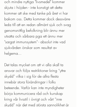
och mindre nyttiga "livsmedel" kommer 
skjuta i höjden - inte konstigt att detta 
kommer att ske med tanke på året vi har 
bakom oss. Detta kommer dock dessvärre 
leda till att en redan allmänt sjuk och svag 
genomsnittlig befolkning blir ännu mer 
utsatta och sårbara pga ett ännu mer 
"sargat immunsystem" - absolut inte vad 
sjukvården önskar som resultat av 
helgerna...
Det talas mycket om att vi alla skall ta 
ansvar och följa restriktioner kring ”yttre 
skydd” vilka i sig för de allra flesta 
innebär stora förändringar i folks 
beteende. Varför kan inte myndigheter 
börja kommunicera råd och kunskap 
kring vår livsstil i övrigt och vårt ”inre 
skydd” när det med största sannolikhet är 