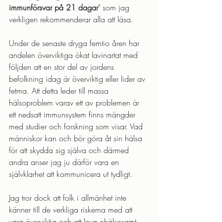
immunförsvar på 21 dagar
" som jag 
verkligen rekommenderar alla att läsa.
Under de senaste dryga femtio åren har 
andelen överviktiga ökat lavinartat med 
följden att en stor del av jordens 
befolkning idag är överviktig eller lider av 
fetma. Att detta leder till massa 
hälsoproblem varav ett av problemen är 
ett nedsatt immunsystem finns mängder 
med studier och forskning som visar. Vad 
människor kan och bör göra åt sin hälsa 
för att skydda sig själva och därmed 
andra anser jag ju därför vara en 
självklarhet att kommunicera ut tydligt.
Jag tror dock att folk i allmänhet inte 
känner till de verkliga riskerna med att 
vara överviktig och att leva ohälsosamt. 