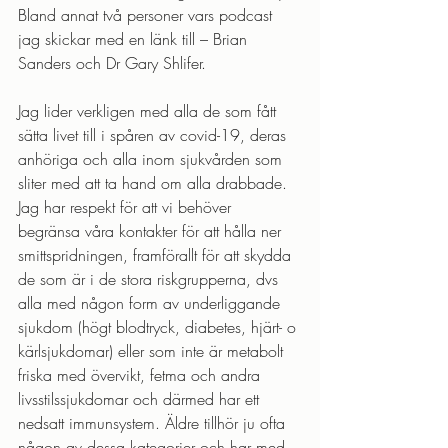
Bland annat två personer vars podcast 
jag skickar med en länk till – Brian 
Sanders och Dr Gary Shlifer.
Jag lider verkligen med alla de som fått 
sätta livet till i spåren av covid-19, deras 
anhöriga och alla inom sjukvården som 
sliter med att ta hand om alla drabbade. 
Jag har respekt för att vi behöver 
begränsa våra kontakter för att hålla ner 
smittspridningen, framförallt för att skydda 
de som är i de stora riskgrupperna, dvs 
alla med någon form av underliggande 
sjukdom (högt blodtryck, diabetes, hjärt- o 
kärlsjukdomar) eller som inte är metabolt 
friska med övervikt, fetma och andra 
livsstilssjukdomar och därmed har ett 
nedsatt immunsystem. Äldre tillhör ju ofta 
någon av dessa kategorier och har med 