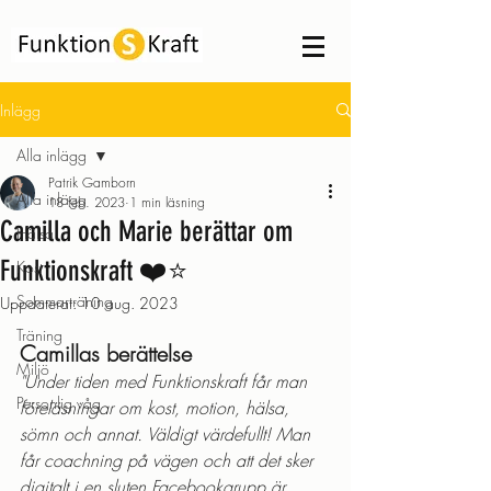
Inlägg
Alla inlägg
Patrik Gamborn
Alla inlägg
18 feb. 2023
1 min läsning
Camilla och Marie berättar om
Hälsa
Funktionskraft ❤️⭐
Kost
Sommarträning
Uppdaterat:
10 aug. 2023
Träning
Camillas berättelse
Miljö
"Under tiden med Funktionskraft får man 
Personlig våg
föreläsningar om kost, motion, hälsa, 
sömn och annat. Väldigt värdefullt! Man 
får coachning på vägen och att det sker 
digitalt i en sluten Facebookgrupp är 