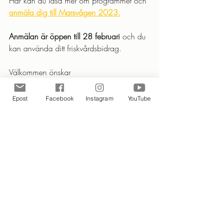
Här kan du läsa mer om programmet och 
anmäla dig till Marsvågen 2023
.
Anmälan är öppen till 28 februari 
och du 
kan använda ditt friskvårdsbidrag. 
Välkommen önskar
Team Funktionskraft❤️
Epost
Facebook
Instagram
YouTube
Senaste inlägg
Visa alla