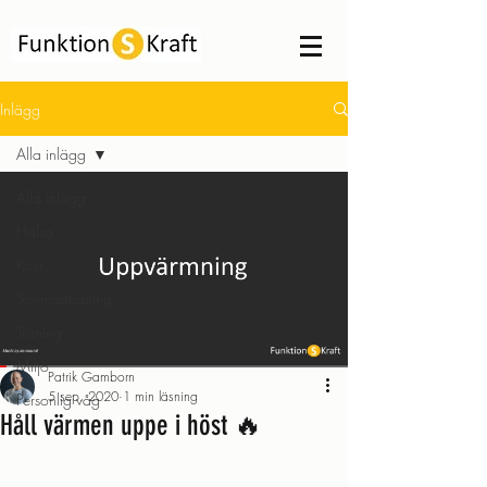
Inlägg
Alla inlägg
Alla inlägg
Hälsa
Kost
Sommarträning
Träning
Miljö
Patrik Gamborn
5 sep. 2020
1 min läsning
Personlig våg
Håll värmen uppe i höst 🔥