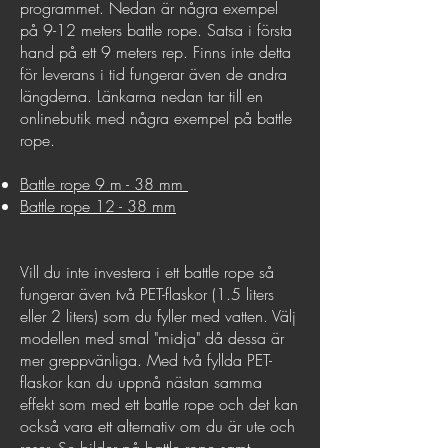
programmet. Nedan är några exempel
på 9-12 meters battle rope. Satsa i första
hand på ett 9 meters rep. Finns inte detta
för leverans i tid fungerar även de andra
längderna. Länkarna nedan tar till en
onlinebutik med några exempel på battle
rope.
Battle rope 9 m - 38 mm
Battle rope 12 - 38 mm
Vill du inte investera i ett battle rope så
fungerar även två PET-flaskor (1.5 liters
eller 2 liters) som du fyller med vatten. Välj
modellen med smal "midja" då dessa är
mer greppvänliga. Med två fyllda PET-
flaskor kan du uppnå nästan samma
effekt som med ett battle rope och det kan
också vara ett alternativ om du är ute och