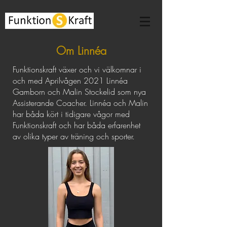
Om Linnéa
Funktionskraft växer och vi välkomnar i
och med Aprilvågen 2021 Linnéa
Gamborn och Malin Stockelid som nya
Assisterande Coacher. Linnéa och Malin
har båda kört i tidigare vågor med
Funktionskraft och har båda erfarenhet
av olika typer av träning och sporter.