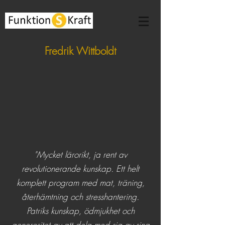
Fredrik Wittboldt
"Mycket lärorikt, ja rent av
revolutionerande kunskap. Ett helt
komplett program med mat, träning,
återhämtning och stresshantering.
Patriks kunskap, ödmjukhet och
generositet av att dela med sig av sina