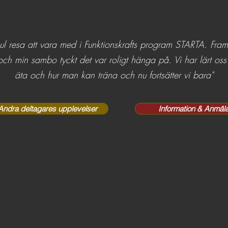
kul resa att vara med i Funktionskrafts program STARTA. Framför
h min sambo tyckt det var roligt hänga på. Vi har lärt oss 
äta och hur man kan träna och nu fortsätter vi bara"
Andra deltagares upplevelser
Information & Anmäl