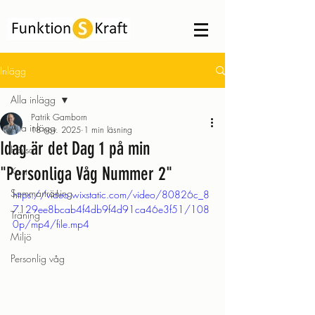
Inlägg
Alla inlägg
Patrik Gamborn
Alla inlägg
18 nov. 2025
1 min läsning
Idag är det Dag 1 på min
Hälsa
"Personliga Våg Nummer 2"
Kost
Sommarträning
https://video.wixstatic.com/video/80826c_8
7129ee8bcab4f4db9f4d91ca46e3f51/108
Träning
0p/mp4/file.mp4
Miljö
Personlig våg