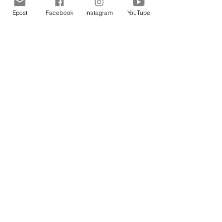
Senaste inlägg
Visa alla
Epost
Facebook
Instagram
YouTube
Kommentarer