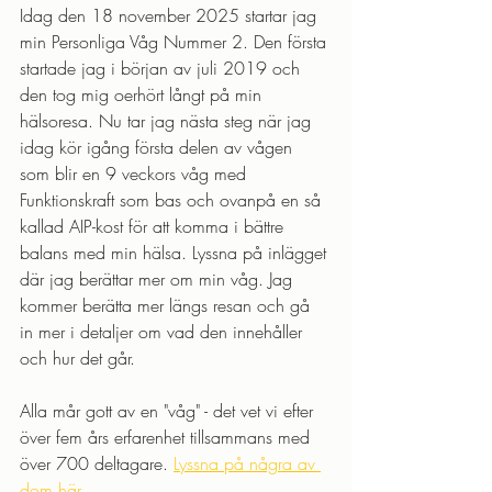
Idag den 18 november 2025 startar jag 
min Personliga Våg Nummer 2. Den första 
startade jag i början av juli 2019 och 
den tog mig oerhört långt på min 
hälsoresa. Nu tar jag nästa steg när jag 
idag kör igång första delen av vågen 
som blir en 9 veckors våg med 
Funktionskraft som bas och ovanpå en så 
kallad AIP-kost för att komma i bättre 
balans med min hälsa. Lyssna på inlägget 
där jag berättar mer om min våg. Jag 
kommer berätta mer längs resan och gå 
in mer i detaljer om vad den innehåller 
och hur det går.
Alla mår gott av en "våg" - det vet vi efter 
över fem års erfarenhet tillsammans med 
över 700 deltagare. 
Lyssna på några av 
dom här 