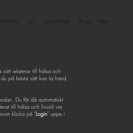
eferenser
Om
Erbjudande
Blogg
Mer
sätt relaterar till hälsa och
r du på bästa sätt kan ta hand
sidan. Du får då automatiskt
at till hälsa och livsstil via
enom klicka på "
Login
" uppe i