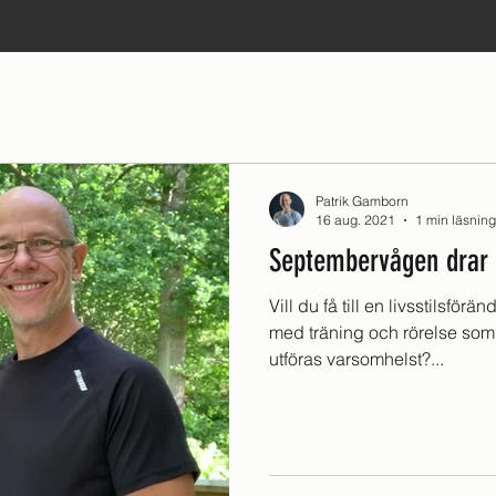
Sommarträning
Träning
Miljö
Personlig våg
Patrik Gamborn
16 aug. 2021
1 min läsning
Septembervågen drar 
Vill du få till en livsstilsfö
med träning och rörelse som
utföras varsomhelst?...