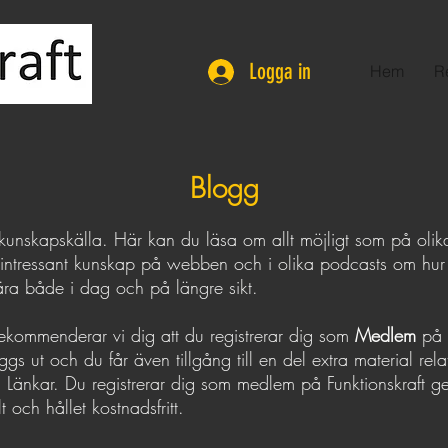
Logga in
Hem
R
Blogg
 kunskapskälla. Här kan du läsa om allt möjligt som på olika 
till intressant kunskap på webben och i olika podcasts om hu
ära både i dag och på längre sikt.
rekommenderar vi dig att du registrerar dig som
Medlem
på 
s ut och du får även tillgång till en del extra material relater
d Länkar. Du registrerar dig som medlem på Funktionskraft g
och hållet kostnadsfritt.